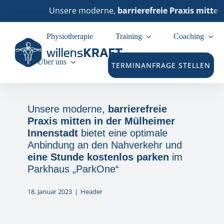
Zum
Unsere moderne,
barrierefreie Praxis mitten
Inhalt
springen
Physiotherapie
Training
Coaching
Über uns
TERMINANFRAGE STELLEN
Unsere moderne,
barrierefreie
Praxis mitten in der Mülheimer
Innenstadt
bietet eine optimale
Anbindung an den Nahverkehr und
eine Stunde kostenlos parken
im
Parkhaus „ParkOne“
18. Januar 2023
|
Header